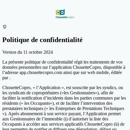
privacy_tip
Politique de confidentialité
Version du 11 octobre 2024
La présente politique de confidentialité régit les traitements de vos
données personnelles sur l’application ChouetteCopro, disponible à
l’adresse app.chouettecopro.com ainsi que sur web mobile, éditée
par .
ChouetteCopro, « l’Application », est souscrite par les syndics, ou
les syndicats de copropriétaires («les Gestionnaires»), afin de
faciliter la notification d’incidents dans les parties communes par les
résidents (« les Occupants»), et de faciliter l’intervention des
prestataires techniques (« les Entreprises de Prestations Techniques
»). Après abonnement à son service payant, l’Application permet
aux Gestionnaires de l’immeuble (i) d’autoriser la liste des
Occupants à accéder aux services applicatifs ChouetteCopro (ii) de
leur permettre de notifier et diffuser une dégradation, défaut ou